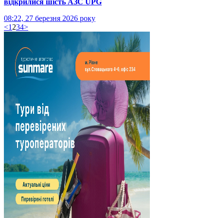
відкрилися шість АЗС UPG
08:22, 27 березня 2026 року
<
1
2
3
4
>