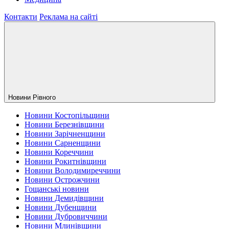
Контакти
Реклама на сайті
Новини Рiвного
Новини Костопільщини
Новини Березнівщини
Новини Зарічненщини
Новини Сарненщини
Новини Кореччини
Новини Рокитнівщини
Новини Володимиреччини
Новини Острожчини
Гощанські новини
Новини Демидівщини
Новини Дубенщини
Новини Дубровиччини
Новини Млинівщини