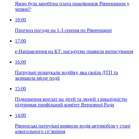
Якою була заробітна плата працівників Рівненщини у
червні?
18:00
Прогноз погоди на 1-3 серпня по Рівненщині
17:00
е-Направлення на КТ: нагадуємо правила виписування
16:00
Патрульні розшукали водійку, яка скоїла ДТП та
залишила місце події
15:00
Підвищення виплат на дітей та людей з інвалідністю
підтримав профільний комітет Верховної Ради
14:00
Рівненські патрульні виявили водія автомобіля у стані
алкогольного сп’яніння