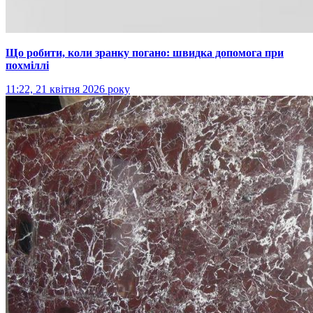
Що робити, коли зранку погано: швидка допомога при
похміллі
11:22, 21 квітня 2026 року