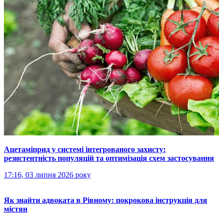
Ацетаміприд у системі інтегрованого захисту:
резистентність популяцій та оптимізація схем застосування
17:16, 03 липня 2026 року
Як знайти адвоката в Рівному: покрокова інструкція для
містян