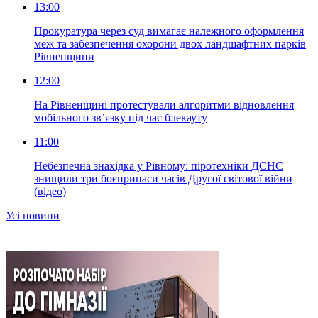
13:00
Прокуратура через суд вимагає належного оформлення
меж та забезпечення охорони двох ландшафтних парків
Рівненщини
12:00
На Рівненщині протестували алгоритми відновлення
мобільного зв’язку під час блекауту
11:00
Небезпечна знахідка у Рівному: піротехніки ДСНС
знищили три боєприпаси часів Другої світової війни
(відео)
Усi новини