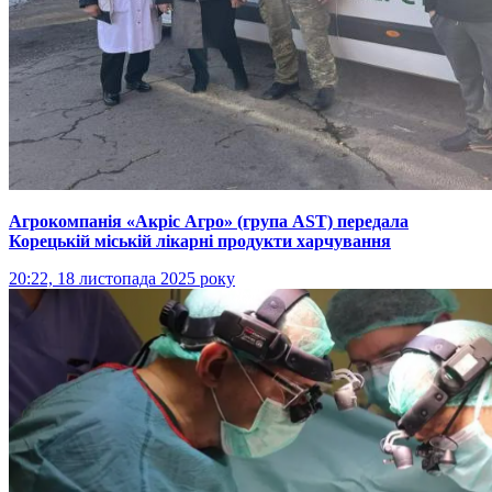
Агрокомпанія «Акріс Агро» (група AST) передала
Корецькій міській лікарні продукти харчування
20:22, 18 листопада 2025 року