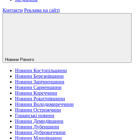
Контакти
Реклама на сайті
Новини Рiвного
Новини Костопільщини
Новини Березнівщини
Новини Зарічненщини
Новини Сарненщини
Новини Кореччини
Новини Рокитнівщини
Новини Володимиреччини
Новини Острожчини
Гощанські новини
Новини Демидівщини
Новини Дубенщини
Новини Дубровиччини
Новини Млинівщини