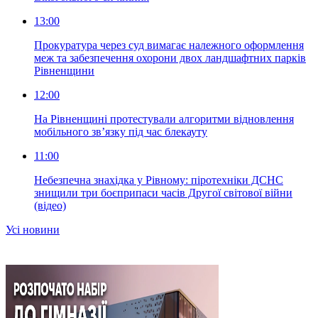
13:00
Прокуратура через суд вимагає належного оформлення
меж та забезпечення охорони двох ландшафтних парків
Рівненщини
12:00
На Рівненщині протестували алгоритми відновлення
мобільного зв’язку під час блекауту
11:00
Небезпечна знахідка у Рівному: піротехніки ДСНС
знищили три боєприпаси часів Другої світової війни
(відео)
Усi новини