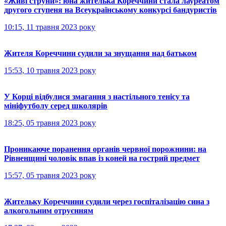
«Живі струни»: юна жителька Кореччини стала лауреатом
другого ступеня на Всеукраїнському конкурсі бандуристів
10:15, 11 травня 2023 року
Жителя Кореччини судили за знущання над батьком
15:53, 10 травня 2023 року
У Корці відбулися змагання з настільного тенісу та
мініфутболу серед школярів
18:25, 05 травня 2023 року
Проникаюче поранення органів червної порожнини: на
Рівненщині чоловік впав із коней на гострий предмет
15:57, 05 травня 2023 року
Жительку Кореччини судили через госпіталізацію сина з
алкогольним отруєнням