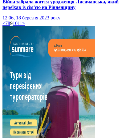
Війна забрала життя уродженця Лисичанська, який
переїхав із сім'єю на Рівненщину
12:06, 18 березня 2023 року
<
7
8
9
10
11
>