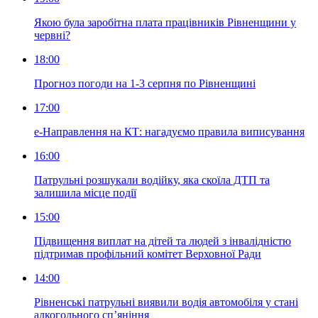
Якою була заробітна плата працівників Рівненщини у
червні?
18:00
Прогноз погоди на 1-3 серпня по Рівненщині
17:00
е-Направлення на КТ: нагадуємо правила виписування
16:00
Патрульні розшукали водійку, яка скоїла ДТП та
залишила місце події
15:00
Підвищення виплат на дітей та людей з інвалідністю
підтримав профільний комітет Верховної Ради
14:00
Рівненські патрульні виявили водія автомобіля у стані
алкогольного сп’яніння