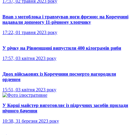
17:37, 02 травня 2023 року
Впав з мотоблока і травмував ноги фрезою: на Кореччині
надавали допомогу 11-річному хлопчику
17:22, 01 травня 2023 року
У річку на Рівненщині випустили 400 кілограмів риби
17:57, 03 квітня 2023 року
Двох військових із Кореччини посмерто нагородили
орденом
15:51, 03 квітня 2023 року
У Корці майстер виготовляє із підручних засобів прилади
нічного бачення
10:38, 31 березня 2023 року