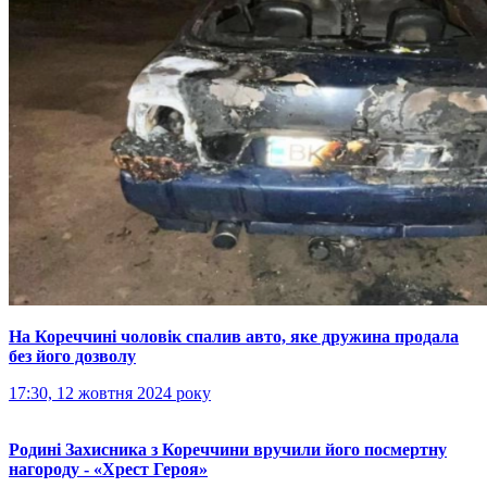
На Кореччині чоловік спалив авто, яке дружина продала
без його дозволу
17:30, 12 жовтня 2024 року
Родині Захисника з Кореччини вручили його посмертну
нагороду - «Хрест Героя»