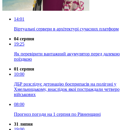
14:01
Віртуальні сервери в архітектурі сучасних платформ
04 серпня
19:25
Як перевірити вантажний акумулятор перед далекою
поїздкою
01 серпня
10:00
ДБР розслідує детонацію боєприпасів на полігоні у
Хмельницькому, внаслідок якої постраждали четверо
військових
08:00
Прогноз погоди на 1 серпня по Рівненщині
31 липня
19:00