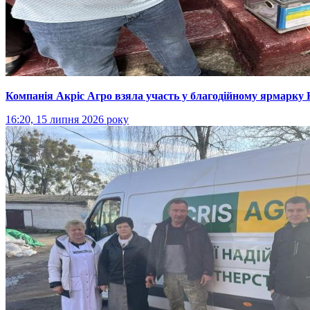
Компанія Акріс Агро взяла участь у благодійному ярмарку 
16:20, 15 липня 2026 року