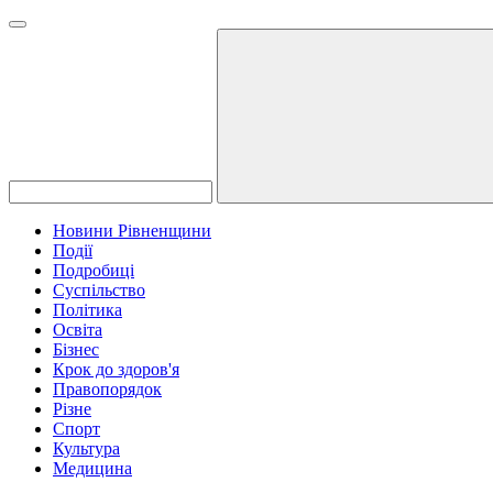
Новини Рівненщини
Події
Подробиці
Суспільство
Політика
Освіта
Бізнес
Крок до здоров'я
Правопорядок
Різне
Спорт
Культура
Медицина