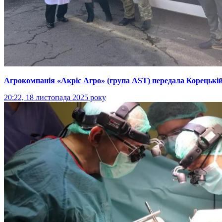
Агрокомпанія «Акріс Агро» (група AST) передала Корецькій
20:22, 18 листопада 2025 року