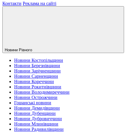
Контакти
Реклама на сайті
Новини Рiвного
Новини Костопільщини
Новини Березнівщини
Новини Зарічненщини
Новини Сарненщини
Новини Кореччини
Новини Рокитнівщини
Новини Володимиреччини
Новини Острожчини
Гощанські новини
Новини Демидівщини
Новини Дубенщини
Новини Дубровиччини
Новини Млинівщини
Новини Радивилівщини